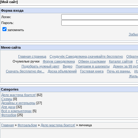
[
Мой сайт
]
Форма входа
Логин:
Пароль:
запомнить
Забыл
Меню сайта
Главная страница
Сундучёк Самоделкина,скачивайте бесплатно
Обратн
Очумелые ручки
Форум самоделкина
Обмен ссылками
Каталог сайтов
П
Подобрать нужный цвет
Видео
Поиграем в шахматы
Домен за 99 ру
Скачать бесплатно фи...
Доска объявлений
Гостевая книга
Печь из ванны.
Ис
Жиль
Categories
Дело мастера боится!
[62]
Схемы
[0]
Дизайны и интерьеры
[27]
Для дачи
[32]
Всё о компьютерах
[5]
Фотообои
[25]
Главная
»
Фотоальбом
»
Дело мастера боится!
» яичница