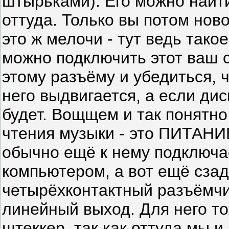
штырьками). Его можно найти в с
оттуда. Только вы потом нов
это ж мелочи - тут ведь такое дело! В образовательных целях
можно подключить этот ваш старый как мир сидюк к одному
этому разъёму и убедиться, что он работает и так - 
него выдвигается, а если диск вставить,
будет. Вощщем и так понятно, 
чтения музыки - это ПИТАНИ
обычно ещё к нему подключается, нужен для связи с
компьютером, а вот ещё сзади у него ес
четырёхконтактный разъёмчик
линейный выход. Для него т
штеккер, так как