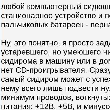
любой компьютерный сидюшни
стационарное устройство и потребляет он 1..2 ампера, что для
пальчико
Ну, это понятно, я просто задаюсь темой установ
устаревшего, но умеющего ч
сидирома в машину или в до
нет CD-проигрывателя. Сразу скажу, если кто не знает, что этот
самый сидиром может с успехом крутить муз. диски, если к
нему всего лишь подвести нужное ему питание. То есть
минимум проводов, воткнутых в него 
питания: +12В, +5В, и минусовой,