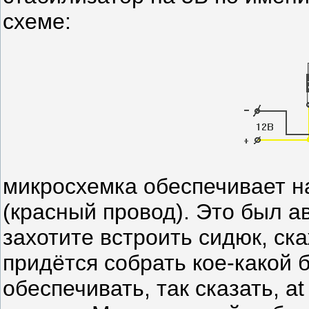
схеме:
микросхемка обеспечивает напря
(красный провод). Это был а
захотите встроить сидюк, ск
придётся собрать кое-какой блок питания. Этот блок должен
обеспечивать, так сказать, at least +12V и +5V при токе до 1