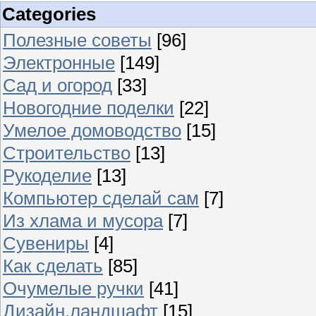
Categories
Полезные советы
[96]
Электронные
[149]
Сад и огород
[33]
Новогодние поделки
[22]
Умелое домоводство
[15]
Строительство
[13]
Рукоделие
[13]
Компьютер сделай сам
[7]
Из хлама и мусора
[7]
Сувениры
[4]
Как сделать
[85]
Очумелые ручки
[41]
Дизайн,ландшафт
[15]