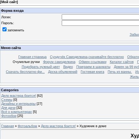
[
Мой сайт
]
Форма входа
Логин:
Пароль:
запомнить
Забыл
Меню сайта
Главная страница
Сундучёк Самоделкина,скачивайте бесплатно
Обратн
Очумелые ручки
Форум самоделкина
Обмен ссылками
Каталог сайтов
П
Подобрать нужный цвет
Видео
Поиграем в шахматы
Домен за 99 ру
Скачать бесплатно фи...
Доска объявлений
Гостевая книга
Печь из ванны.
Ис
Жиль
Categories
Дело мастера боится!
[62]
Схемы
[0]
Дизайны и интерьеры
[27]
Для дачи
[32]
Всё о компьютерах
[5]
Фотообои
[25]
Главная
»
Фотоальбом
»
Дело мастера боится!
» Художник в доме
Ху