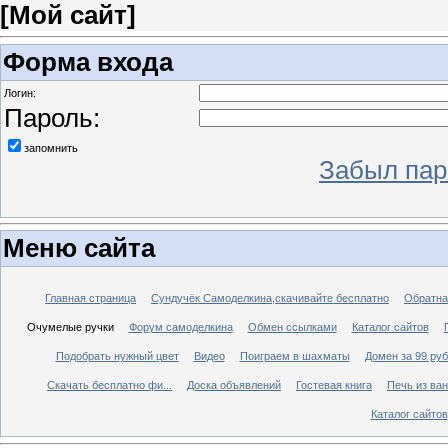
[
Мой сайт
]
Форма входа
Логин:
Пароль:
запомнить
Забыл пар
Меню сайта
Главная страница
Сундучёк Самоделкина,скачивайте бесплатно
Обратна
Очумелые ручки
Форум самоделкина
Обмен ссылками
Каталог сайтов
Подобрать нужный цвет
Видео
Поиграем в шахматы
Домен за 99 ру
Скачать бесплатно фи...
Доска объявлений
Гостевая книга
Печь из ва
Каталог сайтов