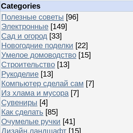
Categories
Полезные советы
[96]
Электронные
[149]
Сад и огород
[33]
Новогодние поделки
[22]
Умелое домоводство
[15]
Строительство
[13]
Рукоделие
[13]
Компьютер сделай сам
[7]
Из хлама и мусора
[7]
Сувениры
[4]
Как сделать
[85]
Очумелые ручки
[41]
Дизайн,ландшафт
[15]