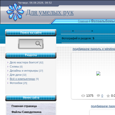
Четверг, 06.08.2026, 08:52
Для умелых рук
Фотоальбомы
Главная
|
Главная
»
Фотоальбом
»
Поиск на сайте
Фотографий в разделе
:
5
подбираем пароль к window
Разделы
Дело мастера боится!
[62]
Схемы
[0]
18.11.2014
Дизайны и интерьеры
[27]
Для дачи
[32]
deka1002
Всё о компьютерах
[5]
Фотообои
[25]
1375
0
0.
Меню сайта
Главная страница
подбираем паро
Файлы Самоделкина