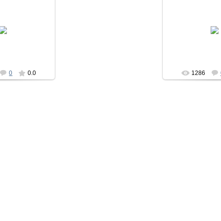
11.2014
18.11.2
eka1002
deka
0
0.0
1286