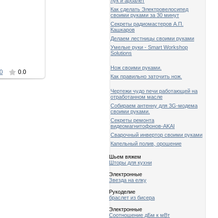
лук и арбалет
Как сделать Электровелосипед
своими руками за 30 минут
014
Секреты радиомастеров А.П.
Кашкаров
1002
Делаем лестницы своими руками
Умелые руки - Smart Workshop
Solutions
Нож своими руками.
0
0.0
Как правильно заточить нож.
Чертежи чудо печи работающей на
отработанном масле
Собираем антенну для 3G-модема
своими руками.
Секреты ремонта
видеомагнитофонов-AKAI
Сварочный инвертор своими руками
Капельный полив, орошение
Шьем вяжем
Шторы для кухни
Электронные
Звезда на елку
Рукоделие
браслет из бисера
Электронные
Соотношение дБм к мВт