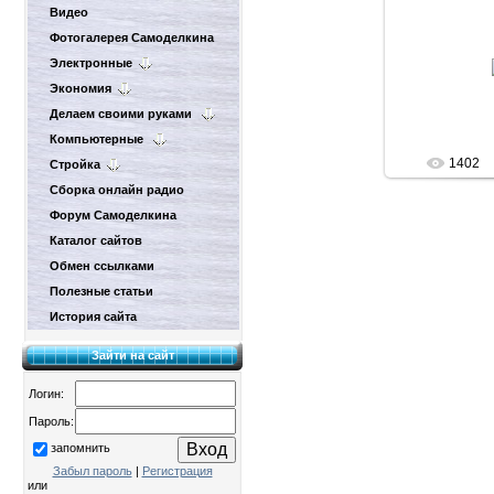
Видео
Фотогалерея Самоделкина
18.
Электронные
d
Экономия
Делаем своими руками
Компьютерные
1402
Стройка
Сборка онлайн радио
Форум Самоделкина
Каталог сайтов
Обмен ссылками
Полезные статьи
История сайта
Зайти на сайт
Логин:
Пароль:
запомнить
Забыл пароль
|
Регистрация
или