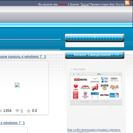
Вы вошли как
Гость
|
Группа
"
Гости
"
Приветствую Вас
Гость|
*
Каталог Самоделкина!-- -->
аем пароль к windows 7_3
18.11.2014
deka1002
1354
0
0.0
к windows 7_1
Как собственными руками сделать