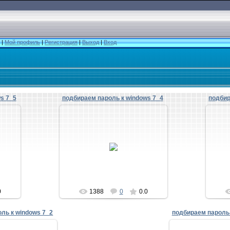
|
Мой профиль
|
Регистрация
|
Выход
|
Вход
s 7_5
подбираем пароль к windows 7_4
подбир
18.11.2014
deka1002
0
1388
0
0.0
ль к windows 7_2
подбираем пароль 