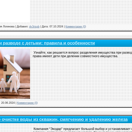
ия Логинова
|
Добавил:
dv3rispb
|
Дата:
07.10.2024
|
Комментарии (0)
 разводе с детьми: правила и особенности
Узнайте, как решается вопрос разделения имущества при разводе
права имеют дети при делении совместного имущества.
:
20.06.2024
|
Комментарии (0)
очистке воды из скважин, смягчению и удалению железа
Компания “Экодар” предлагает большой выбор и устанавливает 