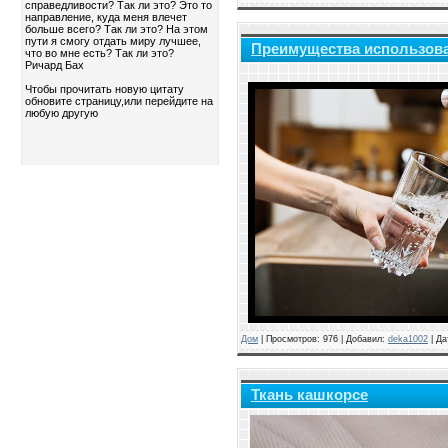
справедливости? Так ли это? Это то
направление, куда меня влечет
больше всего? Так ли это? На этом
пути я смогу отдать миру лучшее,
Преимущества использов
что во мне есть? Так ли это?
Ричард Бах
Чтобы прочитать новую цитату
обновите страницу,или перейдите на
любую другую
Дом
|
Просмотров:
976
|
Добавил:
deka1002
|
Да
Ткань кашкорсе