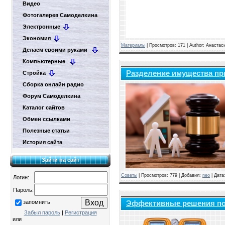
Видео
Фотогалерея Самоделкина
Электронные
Экономия
Материалы
|
Просмотров:
171
|
Author:
Анастас
Делаем своими руками
Компьютерные
Разделение имущества при
Стройка
Сборка онлайн радио
Форум Самоделкина
Каталог сайтов
Обмен ссылками
Полезные статьи
История сайта
Зайти на сайт
Советы
|
Просмотров:
779
|
Добавил:
neo
|
Дата
Логин:
Пароль:
запомнить
Эффективные решения по 
Забыл пароль
|
Регистрация
или