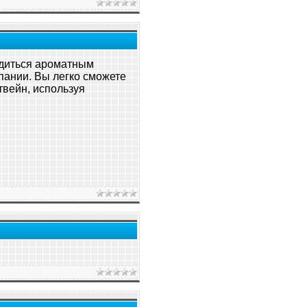
диться ароматным
пании. Вы легко сможете
твейн, используя