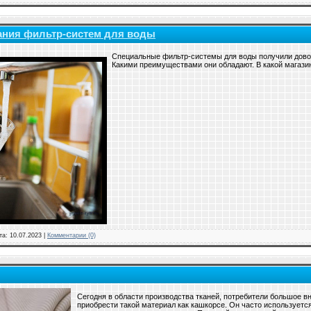
ания фильтр-систем для воды
Специальные фильтр-системы для воды получили дово
Какими преимуществами они обладают. В какой магазин
та:
10.07.2023
|
Комментарии (0)
Сегодня в области производства тканей, потребители большое 
приобрести такой материал как кашкорсе. Он часто используетс