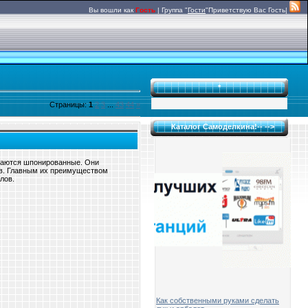
Вы вошли как
Гость
|
Группа
"
Гости
"
Приветствую Вас
Гость|
*
Страницы
:
1
2
3
...
43
44
»
Каталог Самоделкина!-- -->
таются шпонированные. Они
ов. Главным их преимуществом
лов.
Как собственными руками сделать