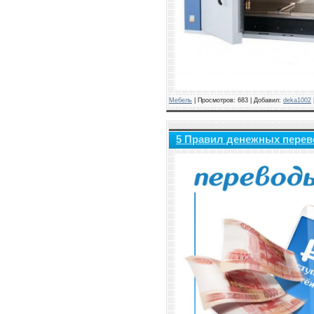
Мебель
|
Просмотров:
683
|
Добавил:
deka1002
5 Правил денежных перев