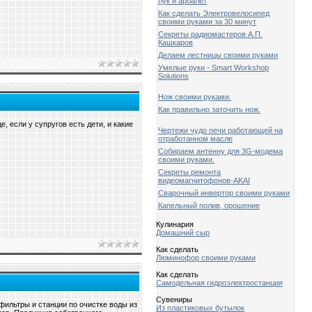
лук и арбалет
Как сделать Электровелосипед
своими руками за 30 минут
Секреты радиомастеров А.П.
Кашкаров
Делаем лестницы своими руками
Умелые руки - Smart Workshop
Solutions
Нож своими руками.
Как правильно заточить нож.
, если у супругов есть дети, и какие
Чертежи чудо печи работающей на
отработанном масле
Собираем антенну для 3G-модема
своими руками.
Секреты ремонта
видеомагнитофонов-AKAI
Сварочный инвертор своими руками
Капельный полив, орошение
Кулинария
Домашний сыр
Как сделать
Люминофор своими руками
Как сделать
Самодельная гидроэлектростанция
Сувениры
фильтры и станции по очистке воды из
Из пластиковых бутылок