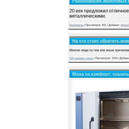
Разнообразие акриловых 
20 век предложил отлично
металлическими.
Материалы
|
Просмотров:
841
|
Добавил:
deka1
На что стоит обратить в
Многие люди по тем или иным причинам
Обучающие статьи
|
Просмотров:
1024
|
Добави
Мода на комфорт: сушил