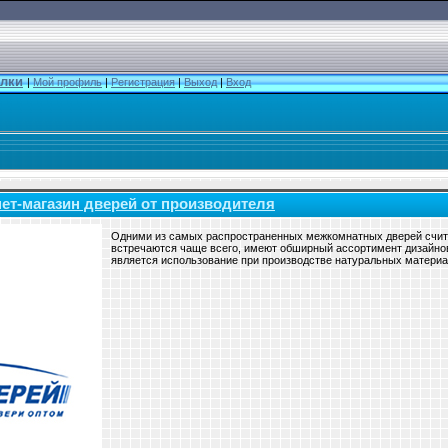
лки
|
Мой профиль
|
Регистрация
|
Выход
|
Вход
нет-магазин дверей от производителя
Одними из самых распространенных межкомнатных дверей счи
встречаются чаще всего, имеют обширный ассортимент дизайн
является использование при производстве натуральных материа