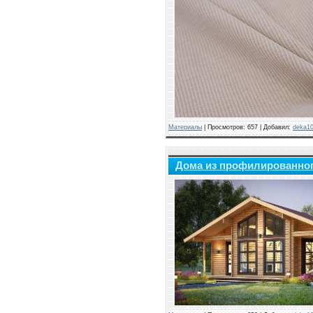
Материалы
|
Просмотров:
657
|
Добавил:
deka1
Дома из профилированног