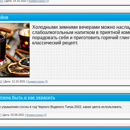
002
|
Дата:
14.10.2022
|
Комментарии (0)
ейна
Холодными зимними вечерами можно насла
слабоалкогольным напитком в приятной ком
порадовать себя и приготовить горячий глин
классический рецепт.
02
|
Дата:
12.10.2021
|
Комментарии (0)
олжна быть и как украсить
 украшению сосны в год Черного Водяного Тигра 2022, какие цвета использовать.
2
|
Дата:
03.09.2021
|
Комментарии (0)