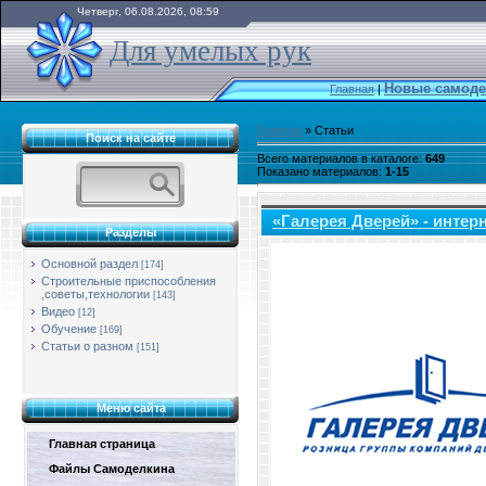
Четверг, 06.08.2026, 08:59
Для умелых рук
Новые самоде
Главная
|
Главная
»
Статьи
Поиск на сайте
Всего материалов в каталоге
:
649
Показано материалов
:
1-15
«Галерея Дверей» - интер
Разделы
Основной раздел
[174]
Строительные приспособления
,советы,технологии
[143]
Видео
[12]
Обучение
[169]
Статьи о разном
[151]
Меню сайта
Главная страница
Файлы Самоделкина