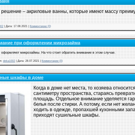
ванн
е решение – акриловые ванны, которые имеют массу преим
002
|
Дата:
17.08.2021
|
Комментарии (0)
нимание при оформлении микрозайма
 оформляют микрозаймы. На что стоит обратить внимание в этом случае.
л:
deka1002
|
Дата:
28.07.2021
|
Комментарии (0)
ьные шкафы в доме
Когда в доме нет места, то хозяева относит
сантиметру пространства, стараясь преврати
площадь. Отдельное внимание уделяется гар
белья после стирки. А потому, если нет жел
ходить в одежде, пропахшей кухонными зап
приходят сушильные шкафы.