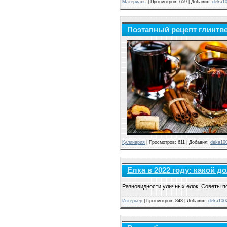
Материалы
|
Просмотров:
659
|
Добавил:
deka1
Поэтапный рецепт глинтв
Кулинария
|
Просмотров:
611
|
Добавил:
deka10
Елка в 2022 году: какой д
Разновидности уличных елок. Советы по
Интерьер
|
Просмотров:
848
|
Добавил:
deka100