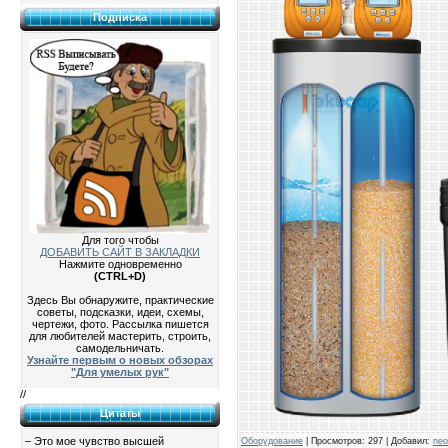
Подписка
Для того чтобы
ДОБАВИТЬ САЙТ В ЗАКЛАДКИ
Нажмите одновременно
(CTRL+D)
Здесь Вы обнаружите, практические
советы, подсказки, идеи, схемы,
чертежи, фото. Рассылка пишется
для любителей мастерить, строить,
самодельничать.
Узнайте первым о новых обзорах
"Для умелых рук"
//
Цитаты
– Это мое чувство высшей
Оборудование
|
Просмотров:
297
|
Добавил:
neo