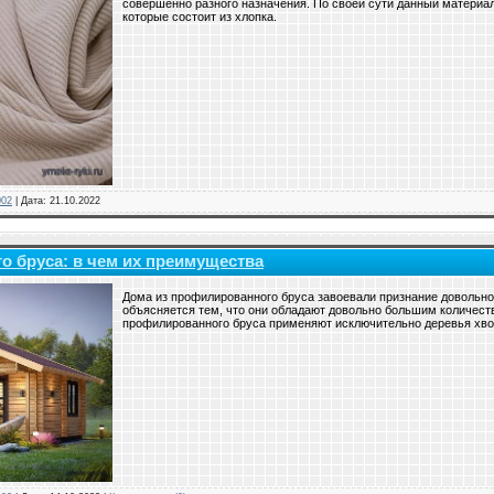
совершенно разного назначения. По своей сути данный материал
которые состоит из хлопка.
002
|
Дата:
21.10.2022
о бруса: в чем их преимущества
Дома из профилированного бруса завоевали признание довольно
объясняется тем, что они обладают довольно большим количест
профилированного бруса применяют исключительно деревья хво