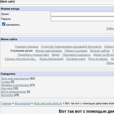
[
Мой сайт
]
Форма входа
Логин:
Пароль:
запомнить
Забыл
Меню сайта
Главная страница
Сундучёк Самоделкина,скачивайте бесплатно
Обратн
Очумелые ручки
Форум самоделкина
Обмен ссылками
Каталог сайтов
П
Подобрать нужный цвет
Видео
Поиграем в шахматы
Домен за 99 ру
Скачать бесплатно фи...
Доска объявлений
Гостевая книга
Печь из ванны.
Ис
Жиль
Categories
Дело мастера боится!
[62]
Схемы
[0]
Дизайны и интерьеры
[27]
Для дачи
[32]
Всё о компьютерах
[5]
Фотообои
[25]
Главная
»
Фотоальбом
»
Дело мастера боится!
» Вот так вот с помощью декупажа можн
Вот так вот с помощью дек