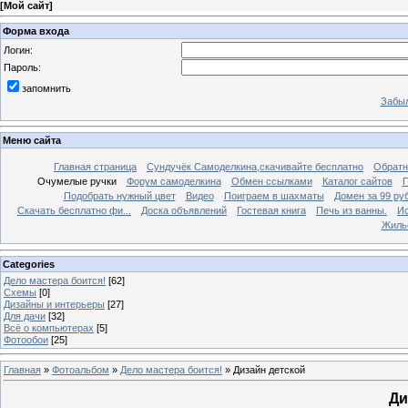
[
Мой сайт
]
Форма входа
Логин:
Пароль:
запомнить
Забыл
Меню сайта
Главная страница
Сундучёк Самоделкина,скачивайте бесплатно
Обратн
Очумелые ручки
Форум самоделкина
Обмен ссылками
Каталог сайтов
П
Подобрать нужный цвет
Видео
Поиграем в шахматы
Домен за 99 ру
Скачать бесплатно фи...
Доска объявлений
Гостевая книга
Печь из ванны.
Ис
Жиль
Categories
Дело мастера боится!
[62]
Схемы
[0]
Дизайны и интерьеры
[27]
Для дачи
[32]
Всё о компьютерах
[5]
Фотообои
[25]
Главная
»
Фотоальбом
»
Дело мастера боится!
» Дизайн детской
Ди