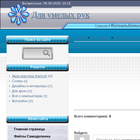
Воскресенье, 09.08.2026, 10:15
Для умелых рук
Фотоальбомы
Главная
|
Главная
»
Фотоальбом
»
Дело мастера б
Поиск на сайте
Разделы
Дело мастера боится!
[62]
Схемы
[0]
Дизайны и интерьеры
[27]
Для дачи
[32]
Всё о компьютерах
[5]
Фотообои
[25]
Всего комментариев
:
0
Меню сайта
Главная страница
Войдите:
Файлы Самоделкина