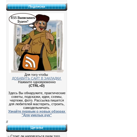
Подписка
Для того чтобы
ДОБАВИТЬ САЙТ В ЗАКЛАДКИ
Нажмите одновременно
(CTRL+D)
Здесь Вы обнаружите, практические
советы, подсказки, идеи, схемы,
чертежи, фото. Рассылка пишется
для любителей мастерить, строить,
самодельничать.
Узнайте первым о новых обзорах
"Для умелых рук"
//
Цитаты
– Стоит ли напрягаться ради того,