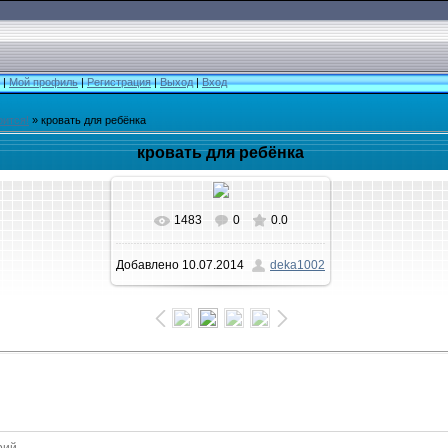
|
Мой профиль
|
Регистрация
|
Выход
|
Вход
оится!
» кровать для ребёнка
кровать для ребёнка
1483
0
0.0
Добавлено
10.07.2014
deka1002