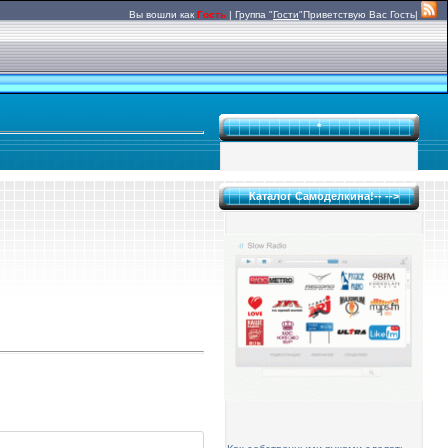
Вы вошли как
Гость
|
Группа
"
Гости
"
Приветствую Вас
Гость|
*
Каталог Самоделкина!-- -->