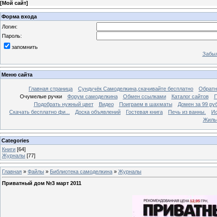
[
Мой сайт
]
Форма входа
Логин:
Пароль:
запомнить
Забыл
Меню сайта
Главная страница
Сундучёк Самоделкина,скачивайте бесплатно
Обратн
Очумелые ручки
Форум самоделкина
Обмен ссылками
Каталог сайтов
П
Подобрать нужный цвет
Видео
Поиграем в шахматы
Домен за 99 ру
Скачать бесплатно фи...
Доска объявлений
Гостевая книга
Печь из ванны.
Ис
Жиль
Categories
Книги
[64]
Журналы
[77]
Главная
»
Файлы
»
Библиотека самоделкина
»
Журналы
Приватный дом №3 март 2011