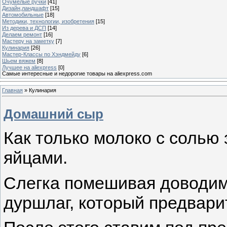
Очумелые ручки
[41]
Дизайн,ландшафт
[15]
Автомобильные
[18]
Методики, технологии, изобретения
[15]
Из дерева и ДСП
[14]
Делаем ремонт
[16]
Мастеру на заметку
[7]
Кулинария
[26]
Мастер-Классы по Хэндмейду
[6]
Шьем вяжем
[8]
Лучшее на aliexpress
[0]
Самые интересные и недорогие товары на aliexpress.com
Главная
»
Кулинария
Домашний сыр
Как только молоко с солью 
яйцами.
Слегка помешивая доводим
дуршлаг, который предвари