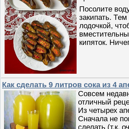
Посолите воду
закипать. Тем
лодочкой, что
вместительны
кипяток. Ниче
Как сделать 9 литров сока из 4 а
Совсем недав
отличный реце
Из четырех апе
Сначала не по
сделать (т.к. о