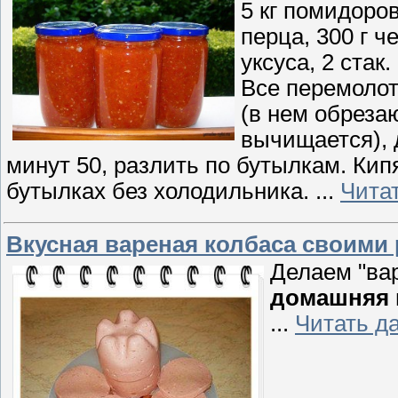
5 кг помидоров
перца, 300 г че
уксуса, 2 стак.
Все перемолот
(в нем обрезаю
вычищается), д
минут 50, разлить по бутылкам. Кип
бутылках без холодильника.
...
Чита
Вкусная вареная колбаса своими
Делаем "ва
домашняя 
...
Читать д