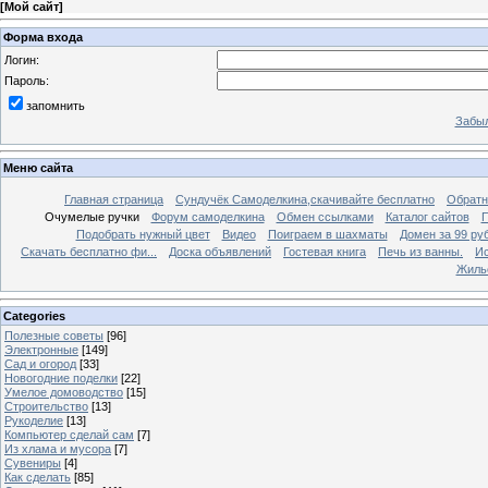
[
Мой сайт
]
Форма входа
Логин:
Пароль:
запомнить
Забыл
Меню сайта
Главная страница
Сундучёк Самоделкина,скачивайте бесплатно
Обратн
Очумелые ручки
Форум самоделкина
Обмен ссылками
Каталог сайтов
П
Подобрать нужный цвет
Видео
Поиграем в шахматы
Домен за 99 ру
Скачать бесплатно фи...
Доска объявлений
Гостевая книга
Печь из ванны.
Ис
Жиль
Categories
Полезные советы
[96]
Электронные
[149]
Сад и огород
[33]
Новогодние поделки
[22]
Умелое домоводство
[15]
Строительство
[13]
Рукоделие
[13]
Компьютер сделай сам
[7]
Из хлама и мусора
[7]
Сувениры
[4]
Как сделать
[85]