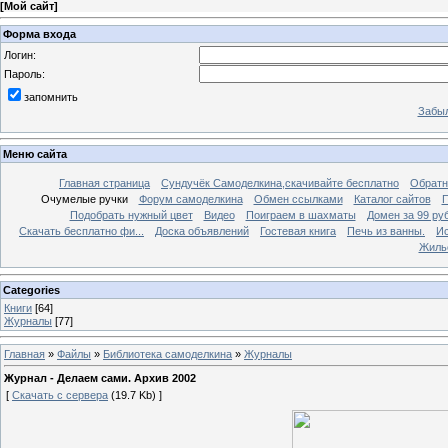
[
Мой сайт
]
Форма входа
Логин:
Пароль:
запомнить
Забыл
Меню сайта
Главная страница
Сундучёк Самоделкина,скачивайте бесплатно
Обратн
Очумелые ручки
Форум самоделкина
Обмен ссылками
Каталог сайтов
П
Подобрать нужный цвет
Видео
Поиграем в шахматы
Домен за 99 ру
Скачать бесплатно фи...
Доска объявлений
Гостевая книга
Печь из ванны.
Ис
Жиль
Categories
Книги
[64]
Журналы
[77]
Главная
»
Файлы
»
Библиотека самоделкина
»
Журналы
Журнал - Делаем сами. Архив 2002
[
Скачать с сервера
(19.7 Kb) ]