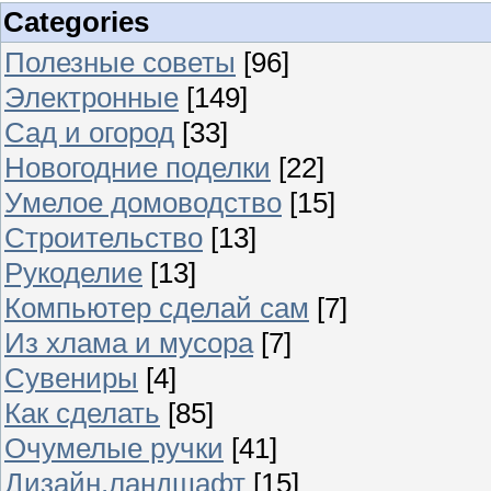
Categories
Полезные советы
[96]
Электронные
[149]
Сад и огород
[33]
Новогодние поделки
[22]
Умелое домоводство
[15]
Строительство
[13]
Рукоделие
[13]
Компьютер сделай сам
[7]
Из хлама и мусора
[7]
Сувениры
[4]
Как сделать
[85]
Очумелые ручки
[41]
Дизайн,ландшафт
[15]