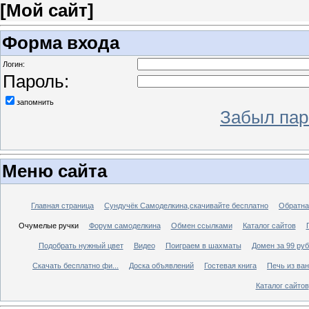
[
Мой сайт
]
Форма входа
Логин:
Пароль:
запомнить
Забыл пар
Меню сайта
Главная страница
Сундучёк Самоделкина,скачивайте бесплатно
Обратна
Очумелые ручки
Форум самоделкина
Обмен ссылками
Каталог сайтов
Подобрать нужный цвет
Видео
Поиграем в шахматы
Домен за 99 ру
Скачать бесплатно фи...
Доска объявлений
Гостевая книга
Печь из ва
Каталог сайтов