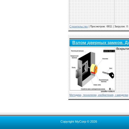
Строительство
| Просмотров: 6811 | Загрузок: 0
Взлом дверных замков. Д
Вскрыти
Методики, технологии, изобретения, самоделки
Copyright MyCorp © 2026