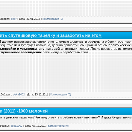
 Добавил:
baer
| Дата:
21.01.2012
|
Комментарии (0)
ить спутниковую тарелку и заработать на этом
В данном видеокурсе вы уведите не сложные формулы и расчеты, а о бесхитростные,
Ведь,то о чем тут будет изложено, должно принести Вам нужный объем
практических
настройки и установки
спутниковой антенны
и тюнера .После просмотра вы смож
спутниковое телевидение
себе и ещё и заработать этим.
| Добавил:
deka1002
| Дата:
15.12.2011
|
Комментарии (0)
и (2011) -1000 мелочей
овить детский перископ? Как подготовить к работе новый паяльник? И даже будем зани
 Добавил:
deka1002
| Дата:
07.12.2011
|
Комментарии (0)