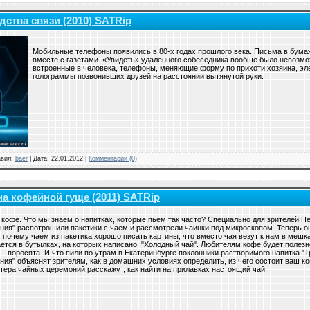
дства связи (2010) SATRip
Мобильные телефоны появились в 80-х годах прошлого века. Письма в бума
вместе с газетами. «Увидеть» удаленного собеседника вообще было невозмо
встроенные в человека, телефоны, меняющие форму по прихоти хозяина, эл
голограммы позвонивших друзей на расстоянии вытянутой руки.
авил:
baer
| Дата:
22.01.2012
|
Комментарии (0)
на кофейной гуще (2011) SATRip
 кофе. Что мы знаем о напитках, которые пьем так часто? Специально для зрителей П
ния" распотрошили пакетики с чаем и рассмотрели чаинки под микроскопом. Теперь они
 почему чаем из пакетика хорошо писать картины, что вместо чая везут к нам в мешках
ется в бутылках, на которых написано: "Холодный чай". Любителям кофе будет полезн
 поросята. И что пили по утрам в Екатеринбурге поклонники растворимого напитка "Т
ния" объяснят зрителям, как в домашних условиях определить, из чего состоит ваш ко
тера чайных церемоний расскажут, как найти на прилавках настоящий чай.