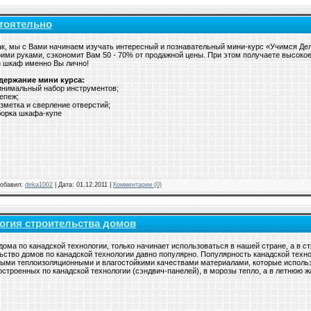
стоятельно
к, мы с Вами начинаем изучать интересный и познавательный мини-курс «Учимся Дел
ими руками, сэкономит Вам 50 - 70% от продажной цены. При этом получаете высокое 
и шкаф именно Вы лично!
держание мини курса:
инимальный набор инструментов;
епеж;
зметка и сверление отверстий;
борка шкафа-купе
 Добавил:
deka1002
| Дата:
01.12.2011
|
Комментарии (0)
огия строительства домов
дома по канадской технологии, только начинает использоваться в нашей стране, а в 
ьство домов по канадской технологии давно популярно. Популярность канадской техно
ыми теплоизоляционными и влагостойкими качествами материалами, которые использ
остроенных по канадской технологии (сэндвич-панелей), в морозы тепло, а в летнюю 