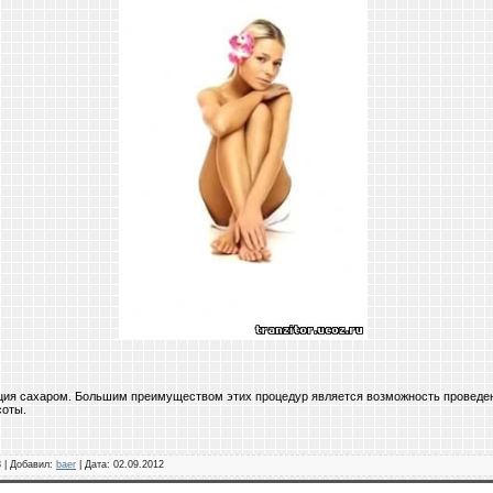
ция сахаром. Большим преимуществом этих процедур является возможность проведен
соты.
8 | Добавил:
baer
| Дата:
02.09.2012