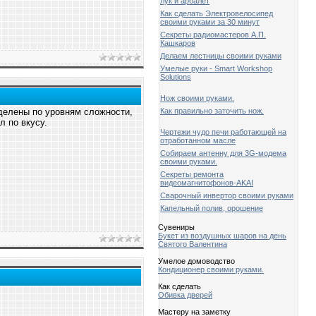
лук и арбалет
Как сделать Электровелосипед
своими руками за 30 минут
Секреты радиомастеров А.П.
Кашкаров
Делаем лестницы своими руками
Умелые руки - Smart Workshop
Solutions
Нож своими руками.
Как правильно заточить нож.
делены по уровням сложности,
л по вкусу.
Чертежи чудо печи работающей на
отработанном масле
Собираем антенну для 3G-модема
своими руками.
Секреты ремонта
видеомагнитофонов-AKAI
Сварочный инвертор своими руками
Капельный полив, орошение
Сувениры
Букет из воздушных шаров на день
Святого Валентина
Умелое домоводство
Кондиционер своими руками.
Как сделать
Обивка дверей
Мастеру на заметку