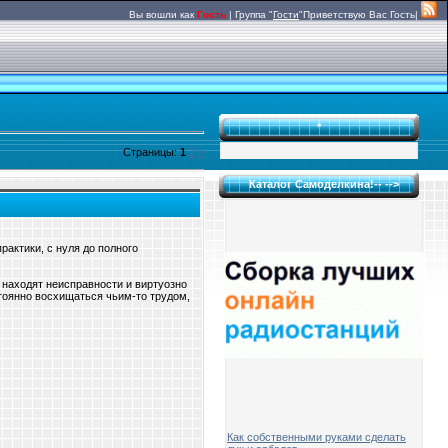
Вы вошли как
Гость
|
Группа
"
Гости
"
Приветствую Вас
Гость|
*
Страницы
:
1
2
»
Каталог Самоделкина!-- -->
рактики, с нуля до полного
 находят неисправности и виртуозно
оянно восхищаться чьим-то трудом,
Как собственными руками сделать