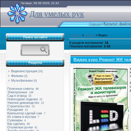
Четверг, 06.08.2026, 21:42
Для умелых рук
Каталог файл
Главная
|
Главная
»
Файлы
» Видео
Поиск на сайте
В разделе материалов
:
18
Показано материалов
:
1-10
Видео курс Ремонт ЖК те
Разделы
Видеоинструкции
[16]
Фильмы
[2]
Мультфильмы
[0]
Полезные советы
96
Электронные
149
Сад и огород
33
Новогодние поделки
22
Умелое домоводство
15
Строительство
13
Рукоделие
13
Компьютер сделай сам
7
Из хлама и мусора
7
Сувениры
4
Как сделать
85
Очумелые ручки
41
Дизайн,ландшафт