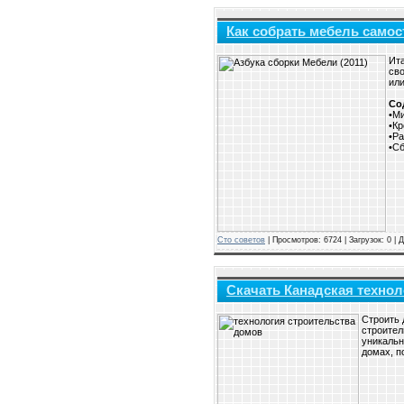
Как собрать мебель само
Ита
сво
ил
Со
•М
•Кр
•Ра
•С
Сто советов
| Просмотров: 6724 | Загрузок: 0 |
Скачать Канадская технол
Строить 
строител
уникальн
домах, п