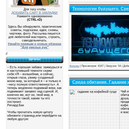
Технологии будущего. Сре
Для того чтобы
ДОБАВИТЬ САЙТ В ЗАКЛАДКИ
Нажмите одновременно
(CTRL+D)
Здесь Вы обнаружите, практические
советы, подсказки, идеи, схемы,
чертежи, фото. Рассылка пишется
для любителей мастерить, строить,
самодельничать.
Узнайте первым о новых обзорах
"Для умелых рук"
//
Цитаты
Фильмы
| Просмотров: 6167 | Загрузок: 54 | Доб
– Есть хорошая забава: зажмурься и
в наступившей темноте скажи
себе:«Я – волшебник, и сейчас,
открыв глаза, увижу созданный
мною мир, за который я – и только я
Среда обитания. Гадание 
–несу полную ответственность». А
теперь медленно поднимай веки, как
Чай и
поднимают занавес над сценой. И,
обита
конечно же, вот он, твой мир, в
душа,
точности такой, каким ты его
прода
построил.
кофе…
Ричард Бах
обита
и мас
Чтобы прочитать новую цитату
обновите страницу,или перейдите на
любую другую