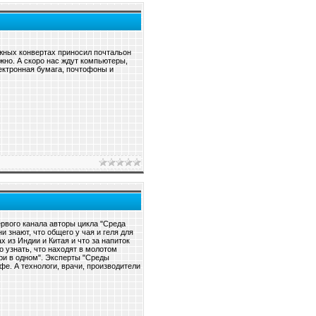
жных конвертах приносил почтальон
жно. А скоро нас ждут компьютеры,
ектронная бумага, почтофоны и
ервого канала авторы цикла "Среда
 знают, что общего у чая и геля для
 из Индии и Китая и что за напиток
о узнать, что находят в молотом
ри в одном". Эксперты "Среды
фе. А технологи, врачи, производители