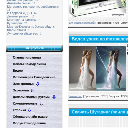
15
Автомобильные
18
Методики, технологии, изобретения
15
Из дерева и ДСП
14
Делаем ремонт
16
Мастеру на заметку
7
Для радиолюбителей
| Просмотров: 4795 | Загру
Кулинария
26
Мастер-Классы по Хэндмейду
6
Шьем вяжем
8
Лучшее на aliexpress
0
Видео уроки по фотошопу
Меню сайта
Главная страница
Файлы Самоделкина
Видео
Фотогалерея Самоделкина
Электронные
Экономия
Компьютер
| Просмотров: 5267 | Загрузок: 1223
Делаем своими руками
Компьютерные
Стройка
Скачать Шугаринг (эпиля
Сборка онлайн радио
Форум Самоделкина