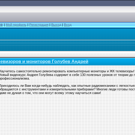
ов
|
Мой профиль
|
Регистрация
|
Выход
|
Вход
левизоров и мониторов Голубев Андрей
Научитесь самостоятельно ремонтировать компьютерные мониторы и ЖК телевизоры!
Новый видеокурс Андрея Голубева содержит в себе 130 полезных уроков от теории до п
профессионализма.
Приходилось ли Вам когда-нибудь наблюдать, как опытные радиомеханики с легкостью
обращаются с инструментами и измерительными приборами? Многие люди готовы пост
даже не думая о том, что они могут всему этому научиться сами!