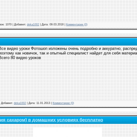
зок: 1070 | Добавил:
deka1002
| Дата:
09.03.2018
|
Комментарии (0)
Все видео уроки Фотошоп изложены очень подробно и аккуратно, распре
поэтому как новичок, так и опытный специалист найдет для себя материа
Всего 80 видео уроков
 | Добавил:
deka1002
| Дата:
11.01.2013
|
Комментарии (0)
ция сахаром) в домашних условиях бесплатно