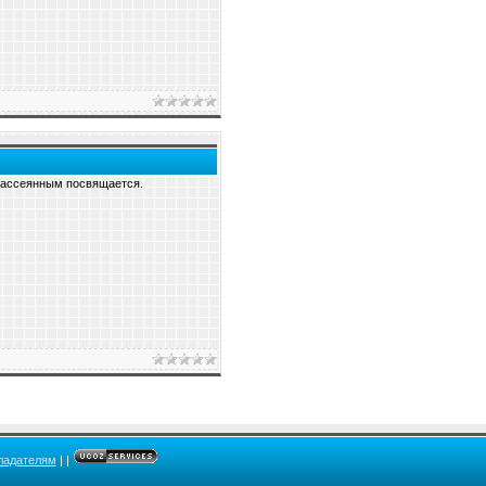
 Рассеянным посвящается.
ладателям
|
|