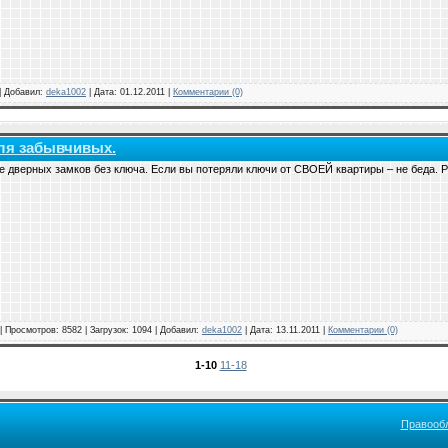
 | Добавил:
deka1002
| Дата:
01.12.2011
|
Комментарии (0)
ля забывчивых.
е дверных замков без ключа. Если вы потеряли ключи от СВОЕЙ квартиры – не беда.
| Просмотров: 8582 | Загрузок: 1094 | Добавил:
deka1002
| Дата:
13.11.2011
|
Комментарии (0)
1-10
11-18
Правооб