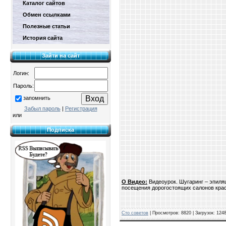
Каталог сайтов
Обмен ссылками
Полезные статьи
История сайта
Зайти на сайт
Логин:
Пароль:
запомнить
Забыл пароль
|
Регистрация
или
Подписка
О Видео:
Видеоурок. Шугаринг – эпиля
посещения дорогостоящих салонов кра
Сто советов
| Просмотров: 8820 | Загрузок: 124