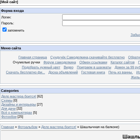
[
Мой сайт
]
Форма входа
Логин:
Пароль:
запомнить
Забыл
Меню сайта
Главная страница
Сундучёк Самоделкина,скачивайте бесплатно
Обратн
Очумелые ручки
Форум самоделкина
Обмен ссылками
Каталог сайтов
П
Подобрать нужный цвет
Видео
Поиграем в шахматы
Домен за 99 ру
Скачать бесплатно фи...
Доска объявлений
Гостевая книга
Печь из ванны.
Ис
Жиль
Categories
Дело мастера боится!
[62]
Схемы
[0]
Дизайны и интерьеры
[27]
Для дачи
[32]
Всё о компьютерах
[5]
Фотообои
[25]
Главная
»
Фотоальбом
»
Дело мастера боится!
» Шашлычная на балконе)
Шашлыч