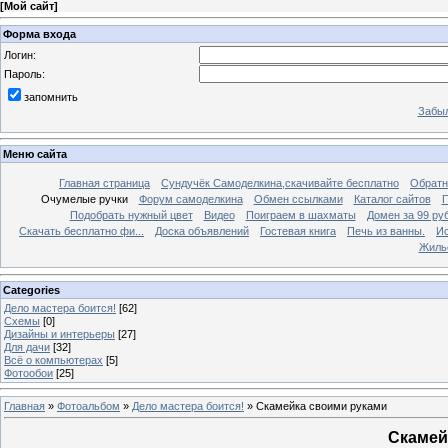
[
Мой сайт
]
Форма входа
Логин:
Пароль:
запомнить
Забыл
Меню сайта
Главная страница
Сундучёк Самоделкина,скачивайте бесплатно
Обратн
Очумелые ручки
Форум самоделкина
Обмен ссылками
Каталог сайтов
П
Подобрать нужный цвет
Видео
Поиграем в шахматы
Домен за 99 ру
Скачать бесплатно фи...
Доска объявлений
Гостевая книга
Печь из ванны.
Ис
Жиль
Categories
Дело мастера боится!
[62]
Схемы
[0]
Дизайны и интерьеры
[27]
Для дачи
[32]
Всё о компьютерах
[5]
Фотообои
[25]
Главная
»
Фотоальбом
»
Дело мастера боится!
» Скамейка своими руками
Скамей