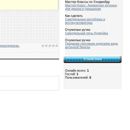
Мастер-Классы по Хэндмейду
Мастер-Класс. Ароматное печенье
для декора и украшения
Как сделать
Самодельные мотоблоки и
мотокультиваторы
Очумелые ручки
Самодельная печь буржуйка
Очумелые ручки
Придание гипсовым изделиям вида
номатериалы
,
античной бронзы
Статистика
Онлайн всего:
1
Гостей:
1
Пользователей:
0