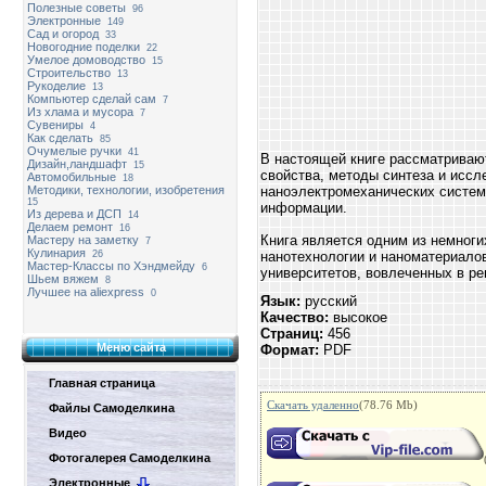
Полезные советы
96
Электронные
149
Сад и огород
33
Новогодние поделки
22
Умелое домоводство
15
Строительство
13
Рукоделие
13
Компьютер сделай сам
7
Из хлама и мусора
7
Сувениры
4
Как сделать
85
Очумелые ручки
41
В настоящей книге рассматриваю
Дизайн,ландшафт
15
свойства, методы синтеза и исс
Автомобильные
18
Методики, технологии, изобретения
наноэлектромеханических систем,
15
информации.
Из дерева и ДСП
14
Делаем ремонт
16
Книга является одним из немног
Мастеру на заметку
7
Кулинария
26
нанотехнологии и наноматериалов
Мастер-Классы по Хэндмейду
6
университетов, вовлеченных в р
Шьем вяжем
8
Лучшее на aliexpress
0
Язык:
русский
Качество:
высокое
Страниц:
456
Меню сайта
Формат:
PDF
Главная страница
Скачать удаленно
(78.76 Mb)
Файлы Самоделкина
Видео
Фотогалерея Самоделкина
Электронные