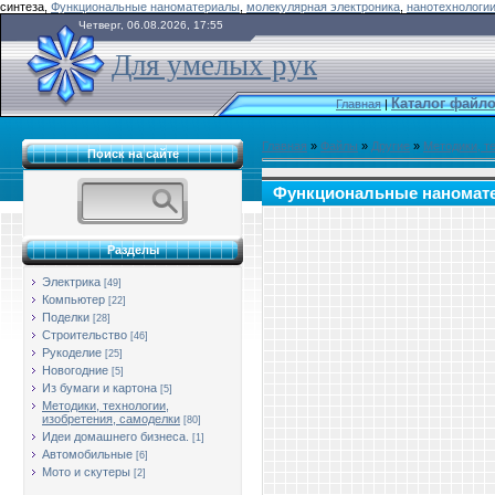
синтеза,
Функциональные наноматериалы
,
молекулярная электроника
,
нанотехнологи
Четверг, 06.08.2026, 17:55
Для умелых рук
Каталог файл
Главная
|
Главная
»
Файлы
»
Другие
»
Методики, т
Поиск на сайте
Функциональные наномат
Разделы
Электрика
[49]
Компьютер
[22]
Поделки
[28]
Строительство
[46]
Рукоделие
[25]
Новогодние
[5]
Из бумаги и картона
[5]
Методики, технологии,
изобретения, самоделки
[80]
Идеи домашнего бизнеса.
[1]
Автомобильные
[6]
Мото и скутеры
[2]