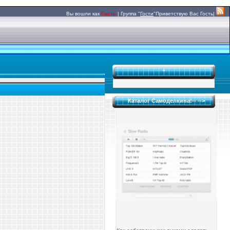
Вы вошли как
Гость
|
Группа
"
Гости
"
Приветствую Вас
Гость|
*
Каталог Самоделкина!-- -->