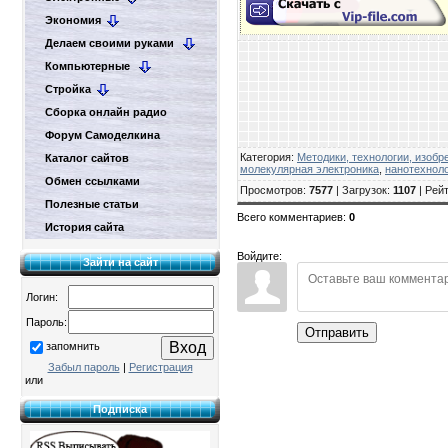
Экономия
Делаем своими руками
Компьютерные
Стройка
Сборка онлайн радио
Форум Самоделкина
Категория
:
Методики, технологии, изобр
Каталог сайтов
молекулярная электроника
,
нанотехнол
Обмен ссылками
Просмотров
:
7577
|
Загрузок
:
1107
|
Рейт
Полезные статьи
Всего комментариев
:
0
История сайта
Войдите:
Зайти на сайт
Логин:
Пароль:
Отправить
запомнить
Забыл пароль
|
Регистрация
или
Подписка