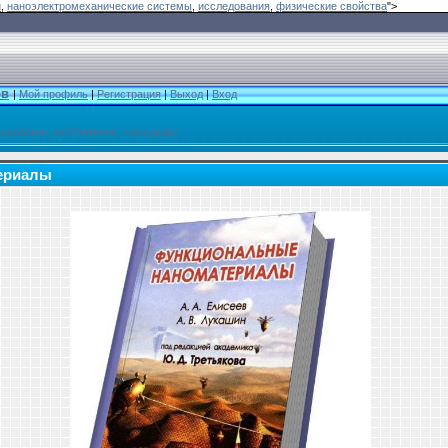
и
,
наноэлектромеханические системы
,
исследования
,
физические свойства
">
ов
|
Мой профиль
|
Регистрация
|
Выход
|
Вход
ехнологии, изобретения, самоделки
ериалы