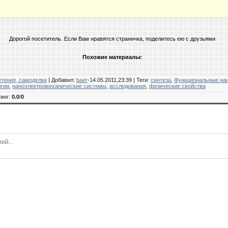
Дорогой посетитель. Если Вам нравятся страничка, поделитесь ею с друзьями
Похожие материалы:
етения, самоделки
|
Добавил
:
baer
-14.05.2011,23:39 |
Теги
:
синтеза
,
Функциональные на
огии
,
наноэлектромеханические системы
,
исследования
,
физические свойства
инг
:
0.0
/
0