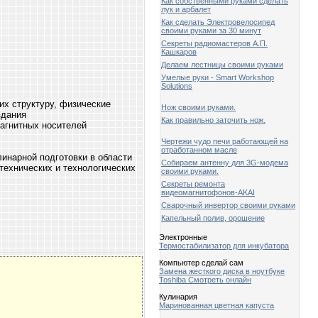
Как собственными руками сделать
лук и арбалет
Как сделать Электровелосипед
своими руками за 30 минут
Секреты радиомастеров А.П.
Кашкаров
Делаем лестницы своими руками
Умелые руки - Smart Workshop
Solutions
х структуру, физические
Нож своими руками.
здания
Как правильно заточить нож.
магнитных носителей
Чертежи чудо печи работающей на
отработанном масле
инарной подготовки в области
Собираем антенну для 3G-модема
технических и технологических
своими руками.
Секреты ремонта
видеомагнитофонов-AKAI
Сварочный инвертор своими руками
Капельный полив, орошение
Электронные
Термостабилизатор для инкубатора
Компьютер сделай сам
Замена жесткого диска в ноутбуке
Toshiba Смотреть онлайн
Кулинария
Маринованная цветная капуста