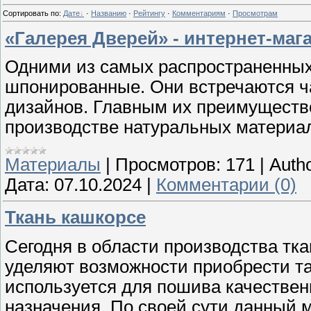
Сортировать по
:
Дате
·
Названию
·
Рейтингу
·
Комментариям
·
Просмотрам
«Галерея Дверей» - интернет-маг
Одними из самых распространенны
шпонированные. Они встречаются ч
дизайнов. Главным их преимуществ
производстве натуральных материа
Материалы
|
Просмотров:
171
|
Autho
Дата:
07.10.2024
|
Комментарии (0)
Ткань кашкорсе
Сегодня в области производства тк
уделяют возможности приобрести та
используется для пошива качествен
назначения. По своей сути данный 