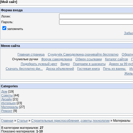
[
Мой сайт
]
Форма входа
Логин:
Пароль:
запомнить
Забыл
Меню сайта
Главная страница
Сундучёк Самоделкина,скачивайте бесплатно
Обратн
Очумелые ручки
Форум самоделкина
Обмен ссылками
Каталог сайтов
П
Подобрать нужный цвет
Видео
Поиграем в шахматы
Домен за 99 ру
Скачать бесплатно фи...
Доска объявлений
Гостевая книга
Печь из ванны.
Ис
Жиль
Categories
Дом
[19]
Советы
[44]
Дизайн
[21]
Интерьер
[23]
Материалы
[27]
Ремонт
[9]
Главная
»
Статьи
»
Строительные приспособления ,советы,технологии
» Материалы
В категории материалов
:
27
Показано материалов
:
1-10