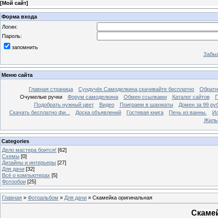
[
Мой сайт
]
Форма входа
Логин:
Пароль:
запомнить
Забыл
Меню сайта
Главная страница
Сундучёк Самоделкина,скачивайте бесплатно
Обратн
Очумелые ручки
Форум самоделкина
Обмен ссылками
Каталог сайтов
П
Подобрать нужный цвет
Видео
Поиграем в шахматы
Домен за 99 ру
Скачать бесплатно фи...
Доска объявлений
Гостевая книга
Печь из ванны.
Ис
Жиль
Categories
Дело мастера боится!
[62]
Схемы
[0]
Дизайны и интерьеры
[27]
Для дачи
[32]
Всё о компьютерах
[5]
Фотообои
[25]
Главная
»
Фотоальбом
»
Для дачи
» Скамейка оригинальная
Скаме