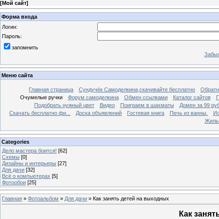
[
Мой сайт
]
Форма входа
Логин:
Пароль:
запомнить
Забыл
Меню сайта
Главная страница
Сундучёк Самоделкина,скачивайте бесплатно
Обратн
Очумелые ручки
Форум самоделкина
Обмен ссылками
Каталог сайтов
П
Подобрать нужный цвет
Видео
Поиграем в шахматы
Домен за 99 ру
Скачать бесплатно фи...
Доска объявлений
Гостевая книга
Печь из ванны.
Ис
Жиль
Categories
Дело мастера боится!
[62]
Схемы
[0]
Дизайны и интерьеры
[27]
Для дачи
[32]
Всё о компьютерах
[5]
Фотообои
[25]
Главная
»
Фотоальбом
»
Для дачи
» ​Как занять детей на выходных
​Как заня