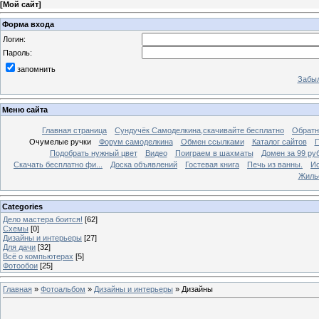
[
Мой сайт
]
Форма входа
Логин:
Пароль:
запомнить
Забыл
Меню сайта
Главная страница
Сундучёк Самоделкина,скачивайте бесплатно
Обратн
Очумелые ручки
Форум самоделкина
Обмен ссылками
Каталог сайтов
П
Подобрать нужный цвет
Видео
Поиграем в шахматы
Домен за 99 ру
Скачать бесплатно фи...
Доска объявлений
Гостевая книга
Печь из ванны.
Ис
Жиль
Categories
Дело мастера боится!
[62]
Схемы
[0]
Дизайны и интерьеры
[27]
Для дачи
[32]
Всё о компьютерах
[5]
Фотообои
[25]
Главная
»
Фотоальбом
»
Дизайны и интерьеры
» Дизайны