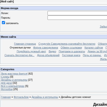
[
Мой сайт
]
Форма входа
Логин:
Пароль:
запомнить
Забыл
Меню сайта
Главная страница
Сундучёк Самоделкина,скачивайте бесплатно
Обратн
Очумелые ручки
Форум самоделкина
Обмен ссылками
Каталог сайтов
П
Подобрать нужный цвет
Видео
Поиграем в шахматы
Домен за 99 ру
Скачать бесплатно фи...
Доска объявлений
Гостевая книга
Печь из ванны.
Ис
Жиль
Categories
Дело мастера боится!
[62]
Схемы
[0]
Дизайны и интерьеры
[27]
Для дачи
[32]
Всё о компьютерах
[5]
Фотообои
[25]
Главная
»
Фотоальбом
»
Дизайны и интерьеры
» Дизайны детских комнат
Дизайн