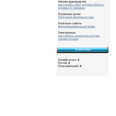
Умелое домоводство
Как сделать яйцо, которого боятся
муравьи и тараканы
Очумелые ручки
Получение бензина из газа
Полезные советы
Ацетоноканифольный флюс
Электронные
Как собрать шпионские штучки
своими руками
Статистика
Онлайн всего:
2
Гостей:
2
Пользователей:
0