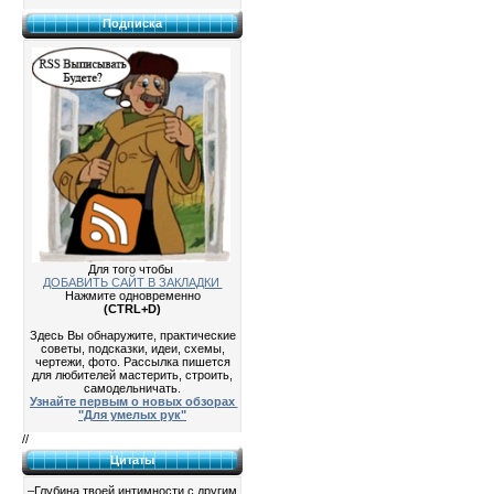
Подписка
Для того чтобы
ДОБАВИТЬ САЙТ В ЗАКЛАДКИ
Нажмите одновременно
(CTRL+D)
Здесь Вы обнаружите, практические
советы, подсказки, идеи, схемы,
чертежи, фото. Рассылка пишется
для любителей мастерить, строить,
самодельничать.
Узнайте первым о новых обзорах
"Для умелых рук"
//
Цитаты
–Глубина твоей интимности с другим