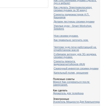
Как собственными руками сделать
лук и арбалет
Как сделать Электровелосипед
своими руками за 30 минут
Секреты радиомастеров А.П.
Кашкаров
Делаем лестницы своими руками
Умелые руки - Smart Workshop
Solutions
Нож своими руками.
Как правильно заточить нож.
Чертежи чудо печи работающей на
отработанном масле
Собираем антенну для 3G-модема
своими руками.
Секреты ремонта
видеомагнитофонов-AKAI
Сварочный инвертор своими руками
Капельный полив, орошение
Полезные советы
Мороз! Как согреваться после
замерзания.
Как сделать
Держатель для телефона
Электронные
Усилитель Мощности Для Компьютера