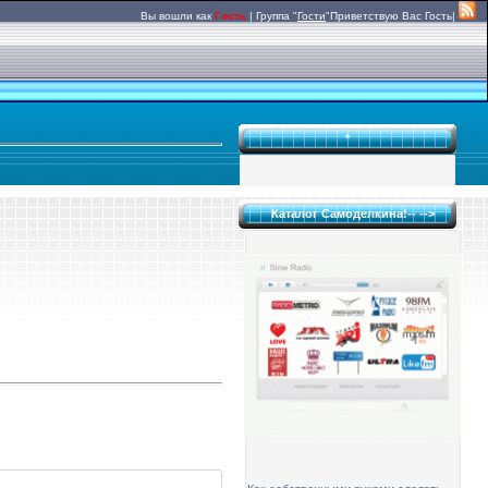
Вы вошли как
Гость
|
Группа
"
Гости
"
Приветствую Вас
Гость|
*
Каталог Самоделкина!-- -->