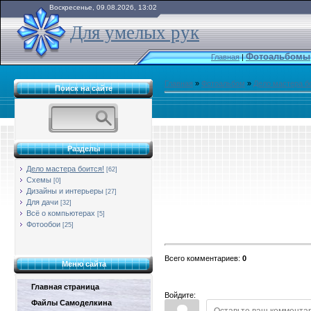
Воскресенье, 09.08.2026, 13:02
Для умелых рук
Фотоальбомы
Главная
|
Главная
»
Фотоальбом
»
Дело мастера б
Поиск на сайте
Разделы
Дело мастера боится!
[62]
Схемы
[0]
Дизайны и интерьеры
[27]
Для дачи
[32]
Всё о компьютерах
[5]
Фотообои
[25]
Всего комментариев
:
0
Меню сайта
Главная страница
Войдите:
Файлы Самоделкина