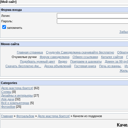
[
Мой сайт
]
Форма входа
Логин:
Пароль:
запомнить
Забыл
Меню сайта
Главная страница
Сундучёк Самоделкина,скачивайте бесплатно
Обратн
Очумелые ручки
Форум самоделкина
Обмен ссылками
Каталог сайтов
П
Подобрать нужный цвет
Видео
Поиграем в шахматы
Домен за 99 ру
Скачать бесплатно фи...
Доска объявлений
Гостевая книга
Печь из ванны.
Ис
Жиль
Categories
Дело мастера боится!
[62]
Схемы
[0]
Дизайны и интерьеры
[27]
Для дачи
[32]
Всё о компьютерах
[5]
Фотообои
[25]
Главная
»
Фотоальбом
»
Дело мастера боится!
» Качели из поддонов
Каче