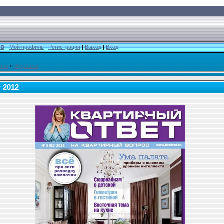
ов
|
Мой профиль
|
Регистрация
|
Выход
|
Вход
ина
»
Журналы
 2012