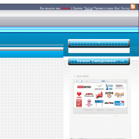
Вы вошли как
Гость
|
Группа
"
Гости
"
Приветствую Вас
Гость|
*
Каталог Самоделкина!-- -->