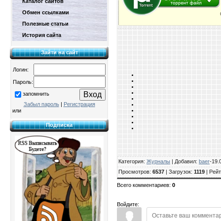
Каталог сайтов
Обмен ссылками
Полезные статьи
История сайта
Зайти на сайт
Логин:
Пароль:
запомнить
Забыл пароль
|
Регистрация
или
Подписка
Категория
:
Журналы
|
Добавил
:
baer
-19.
Просмотров
:
6537
|
Загрузок
:
1119
|
Рейт
Всего комментариев
:
0
Войдите: