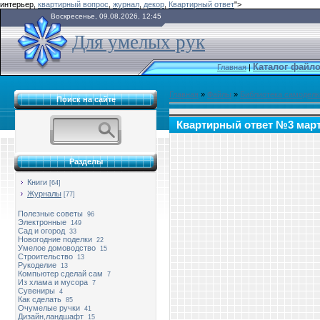
интерьер,
квартирный вопрос
,
журнал
,
декор
,
Квартирный ответ
">
Воскресенье, 09.08.2026, 12:45
Для умелых рук
Каталог файл
Главная
|
Главная
»
Файлы
»
Библиотека самоделк
Поиск на сайте
Квартирный ответ №3 март
Разделы
Книги
[64]
Журналы
[77]
Полезные советы
96
Электронные
149
Сад и огород
33
Новогодние поделки
22
Умелое домоводство
15
Строительство
13
Рукоделие
13
Компьютер сделай сам
7
Из хлама и мусора
7
Сувениры
4
Как сделать
85
Очумелые ручки
41
Дизайн,ландшафт
15