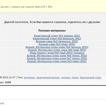
Скачать с сервера или торрент файл
(20.1 Kb)
Дорогой посетитель. Если Вам нравятся страничка, поделитесь ею с друзьями
Похожие материалы:
Квартирный ответ №1 январь 2012
Квартирный ответ №2 февраль 2012
Делаем сами №2 (февраль 2011)
Делаем сами №3 (март 2011)
Домой. Интерьеры плюс идеи №4 (апрель 2011)
Домой. Интерьеры плюс идеи №5 (май 2011)
Идеи вашего дома №5 (май 2011) Украина
Домой. Интерьеры плюс идеи №6 (июнь 2011)
Домой. Интерьеры плюс идеи №7 (июль 2011)
Домой. Интерьеры плюс идеи №3 (март 2011)
09.2012,11:47 |
Теги
:
интерьер
,
квартирный вопрос
,
журнал
,
декор
,
Квартирный ответ
инг
:
0.0
/
0