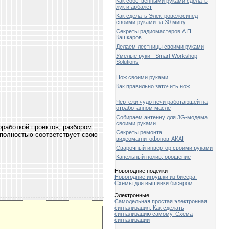
Как собственными руками сделать
лук и арбалет
Как сделать Электровелосипед
своими руками за 30 минут
Секреты радиомастеров А.П.
Кашкаров
Делаем лестницы своими руками
Умелые руки - Smart Workshop
Solutions
Нож своими руками.
Как правильно заточить нож.
Чертежи чудо печи работающей на
отработанном масле
Собираем антенну для 3G-модема
своими руками.
работкой проектов, разбором
Секреты ремонта
 полностью соответствует свою
видеомагнитофонов-AKAI
Сварочный инвертор своими руками
Капельный полив, орошение
Новогодние поделки
Новогодние игрушки из бисера.
Схемы для вышивки бисером
Электронные
Самодельная простая электронная
сигнализация. Как сделать
сигнализацию самому. Схема
сигнализации