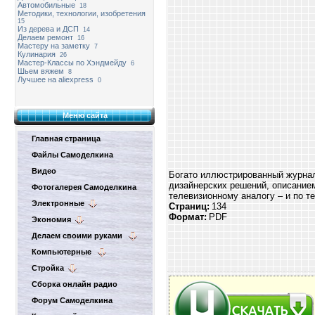
Автомобильные
18
Методики, технологии, изобретения
15
Из дерева и ДСП
14
Делаем ремонт
16
Мастеру на заметку
7
Кулинария
26
Мастер-Классы по Хэндмейду
6
Шьем вяжем
8
Лучшее на aliexpress
0
Меню сайта
Главная страница
Файлы Самоделкина
Видео
Богато иллюстрированный журнал,
дизайнерских решений, описание
Фотогалерея Самоделкина
телевизионному аналогу – и по те
Электронные
Страниц:
134
Формат:
PDF
Экономия
Делаем своими руками
Компьютерные
Стройка
Сборка онлайн радио
Форум Самоделкина