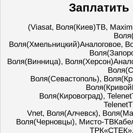
Заплатить 
(Viasat, Воля(Киев)ТВ, Max
Воля
Воля(Хмельницкий)Аналоговое, Во
Воля(Запоро
Воля(Винница), Воля(Херсон)Анал
Воля(С
Воля(Севастополь), Воля(Кр
Воля(КривойР
Воля(Кировоград), Telene
Telenet
Vnet, Воля(Алчевск), Воля(М
Воля(Черновцы), Мисто-ТВКабе
ТРК«СТЕК»,