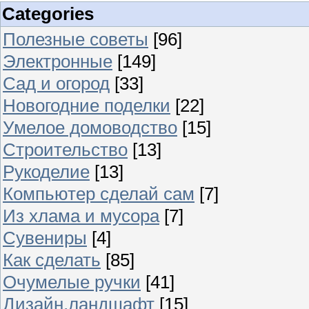
Categories
Полезные советы
[96]
Электронные
[149]
Сад и огород
[33]
Новогодние поделки
[22]
Умелое домоводство
[15]
Строительство
[13]
Рукоделие
[13]
Компьютер сделай сам
[7]
Из хлама и мусора
[7]
Сувениры
[4]
Как сделать
[85]
Очумелые ручки
[41]
Дизайн,ландшафт
[15]