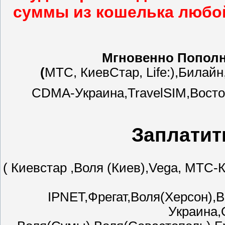
суммы из кошелька любо
Мгновенно Попол
(
МТС, КиевСтар, Life:),Билайн
CDMA-Украина,TravelSIM,Восто
Заплатит
( Киевстар ,Воля (Киев),Vega, МТС-К
IPNET,Фрегат,Воля(Херсон),
Украина,