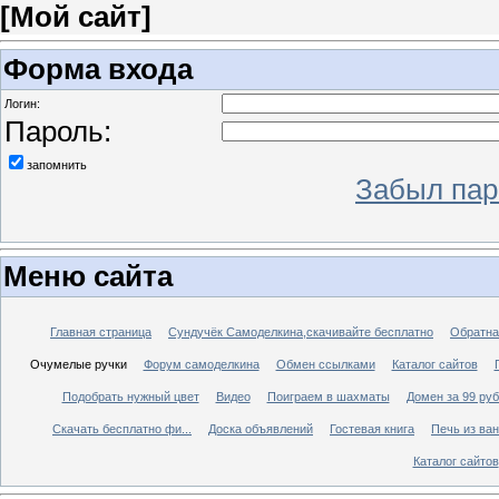
[
Мой сайт
]
Форма входа
Логин:
Пароль:
запомнить
Забыл пар
Меню сайта
Главная страница
Сундучёк Самоделкина,скачивайте бесплатно
Обратна
Очумелые ручки
Форум самоделкина
Обмен ссылками
Каталог сайтов
Подобрать нужный цвет
Видео
Поиграем в шахматы
Домен за 99 ру
Скачать бесплатно фи...
Доска объявлений
Гостевая книга
Печь из ва
Каталог сайтов