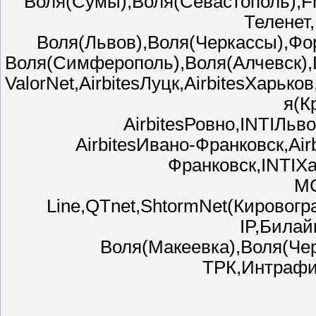
Воля(Сумы),Воля(Севастополь),Fr
Теленет
Воля(Львов),Воля(Черкассы),Фо
Воля(Симферополь),Воля(Алчевск),D
ValorNet,AirbitesЛуцк,AirbitesХарьк
я(К
AirbitesРовно,INTIЛьво
AirbitesИвано-Франковск,Air
Франковск,INTIХ
M
Line,QTnet,ShtormNet(Кировогра
IP,Била
Воля(Макеевка),Воля(Че
ТРК,Интрафи